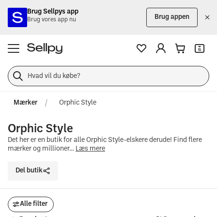
Brug Sellpys app
Brug appen
Brug vores app nu
Mærker
Orphic Style
Orphic Style
Det her er en butik for alle Orphic Style-elskere derude! Find flere
mærker og millioner…
Læs mere
Del butik
Alle filter