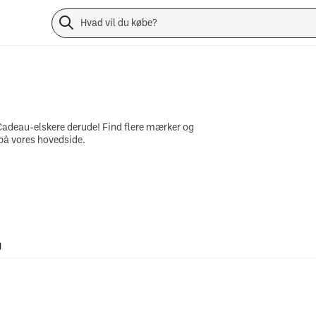
it Cadeau-elskere derude! Find flere mærker og
 på vores hovedside.
g