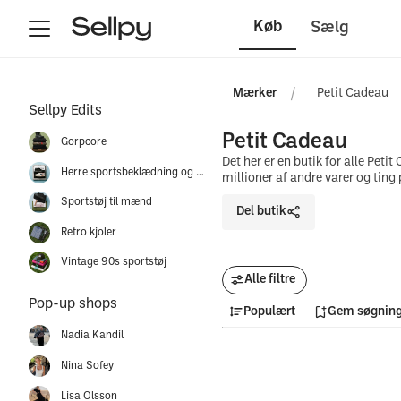
Køb
Sælg
Mærker
Petit Cadeau
Sellpy Edits
Petit Cadeau
Gorpcore
Det her er en butik for alle Pet
Herre sportsbeklædning og sko
millioner af andre varer og ting
Sportstøj til mænd
Del butik
Retro kjoler
Vintage 90s sportstøj
Alle filtre
Pop-up shops
Populært
Gem søgnin
Nadia Kandil
Nina Sofey
Lisa Olsson